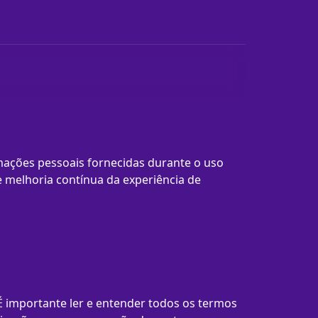
mações pessoais fornecidas durante o uso
e melhoria contínua da experiência de
 importante ler e entender todos os termos