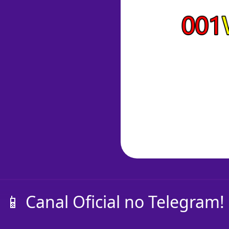
📱 Canal Oficial no Telegram!