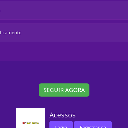
a
aticamente
SEGUIR AGORA
Acessos
Login
Registrar-se