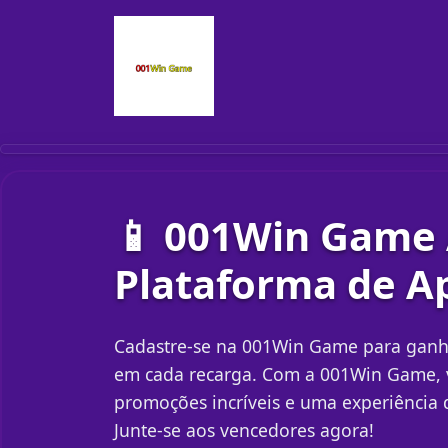
📱 001Win Game
Plataforma de A
Cadastre-se na 001Win Game para ganh
em cada recarga. Com a 001Win Game, 
promoções incríveis e uma experiência d
Junte-se aos vencedores agora!