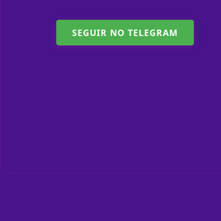
SEGUIR NO TELEGRAM