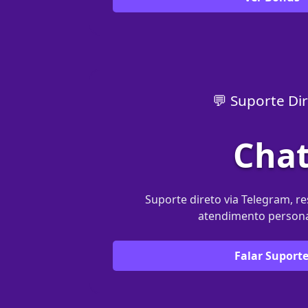
💬 Suporte Di
Cha
Suporte direto via Telegram, r
atendimento persona
Falar Suport