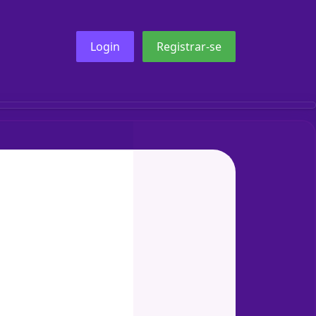
Login
Registrar-se