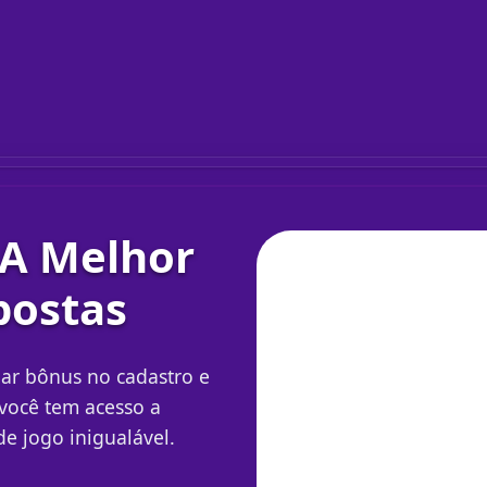
 A Melhor
postas
ar bônus no cadastro e
você tem acesso a
e jogo inigualável.