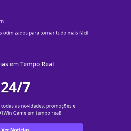
am
 otimizados para tornar tudo mais fácil.
cias em Tempo Real
24/7
e todas as novidades, promoções e
01Win Game em tempo real!
Ver Notícias