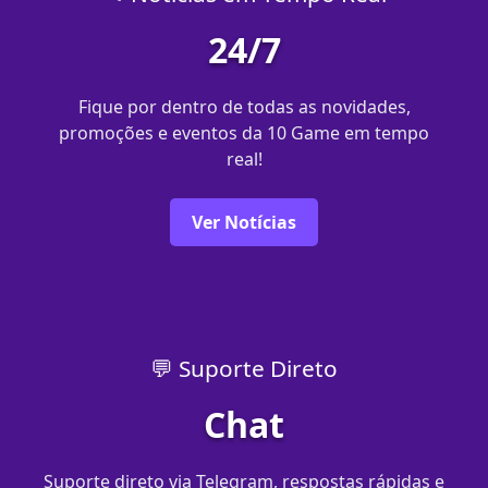
24/7
Fique por dentro de todas as novidades,
promoções e eventos da 10 Game em tempo
real!
Ver Notícias
💬 Suporte Direto
Chat
Suporte direto via Telegram, respostas rápidas e