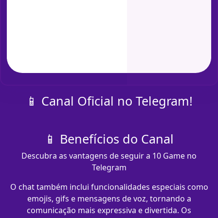
📱 Canal Oficial no Telegram!
📱 Benefícios do Canal
Descubra as vantagens de seguir a 10 Game no
Telegram
O chat também inclui funcionalidades especiais como
emojis, gifs e mensagens de voz, tornando a
comunicação mais expressiva e divertida. Os