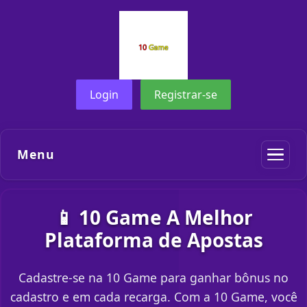
Login
Registrar-se
Menu
📱 10 Game A Melhor
Plataforma de Apostas
Cadastre-se na 10 Game para ganhar bônus no
cadastro e em cada recarga. Com a 10 Game, você