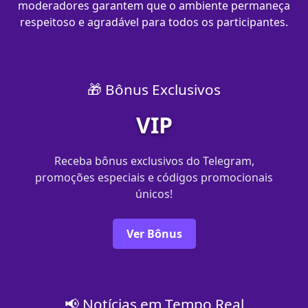
moderadores garantem que o ambiente permaneça
respeitoso e agradável para todos os participantes.
🎁 Bônus Exclusivos
VIP
Receba bônus exclusivos do Telegram,
promoções especiais e códigos promocionais
únicos!
Ver Bônus
📢 Notícias em Tempo Real