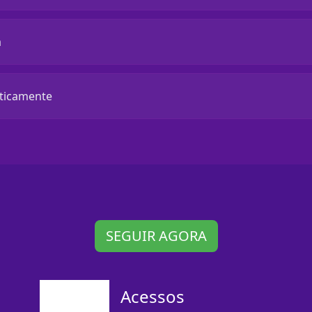
a
aticamente
SEGUIR AGORA
Acessos