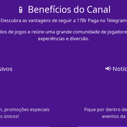
📱 Benefícios do Canal
Descubra as vantagens de seguir a 17Br Paga no Telegram
ilos de jogos e reúne uma grande comunidade de jogadores
experiências e diversão.
sivos
📢 Notí
m, promoções especiais
Fique por dentro d
s únicos!
eventos da