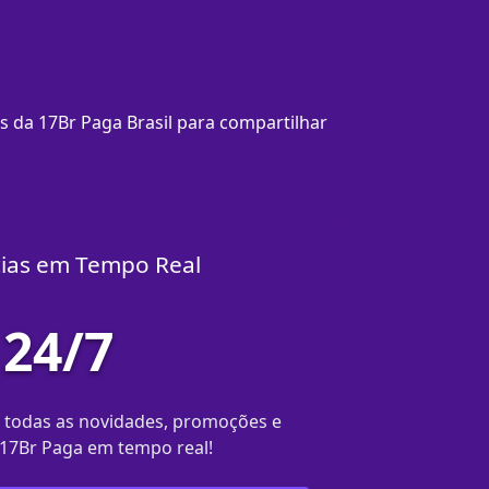
 da 17Br Paga Brasil para compartilhar
cias em Tempo Real
24/7
e todas as novidades, promoções e
 17Br Paga em tempo real!