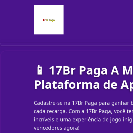
📱 17Br Paga A 
Plataforma de A
Cadastre-se na 17Br Paga para ganhar 
cada recarga. Com a 17Br Paga, você t
incríveis e uma experiência de jogo inig
vencedores agora!