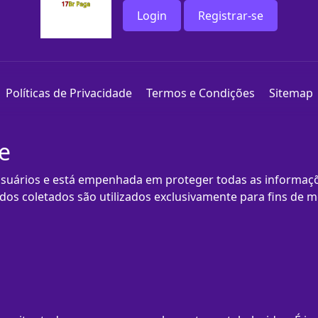
Login
Registrar-se
Políticas de Privacidade
Termos e Condições
Sitemap
de
 usuários e está empenhada em proteger todas as informaç
os coletados são utilizados exclusivamente para fins de m