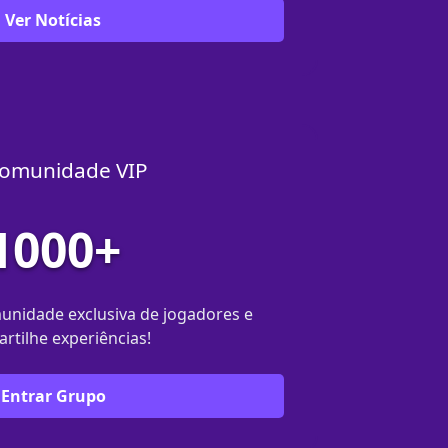
Ver Notícias
Comunidade VIP
1000+
unidade exclusiva de jogadores e
rtilhe experiências!
Entrar Grupo