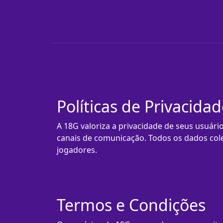
Políticas de Privacida
A 18G valoriza a privacidade de seus usuár
canais de comunicação. Todos os dados cole
jogadores.
Termos e Condições