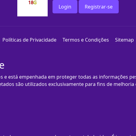
Login
Registrar-se
Políticas de Privacidade
Termos e Condições
Sitemap
de
ios e está empenhada em proteger todas as informações pe
tados são utilizados exclusivamente para fins de melhoria