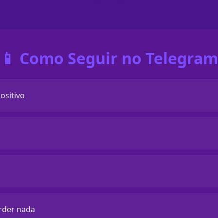
📱 Como Seguir no Telegram
ositivo
erder nada