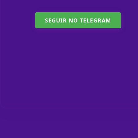
SEGUIR NO TELEGRAM