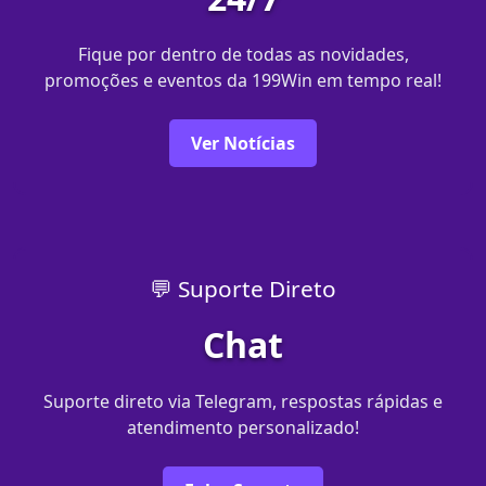
Fique por dentro de todas as novidades,
promoções e eventos da 199Win em tempo real!
Ver Notícias
💬 Suporte Direto
Chat
Suporte direto via Telegram, respostas rápidas e
atendimento personalizado!