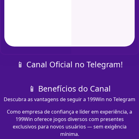
📱 Canal Oficial no Telegram!
📱 Benefícios do Canal
Descubra as vantagens de seguir a 199Win no Telegram
Como empresa de confiança e líder em experiência, a
199Win oferece jogos diversos com presentes
exclusivos para novos usuários — sem exigência
mínima.