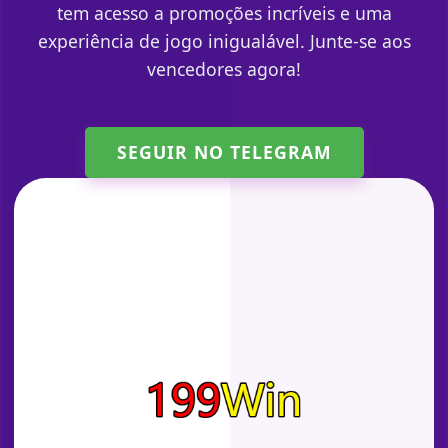
tem acesso a promoções incríveis e uma
experiência de jogo inigualável. Junte-se aos
vencedores agora!
SEGUIR NO TELEGRAM