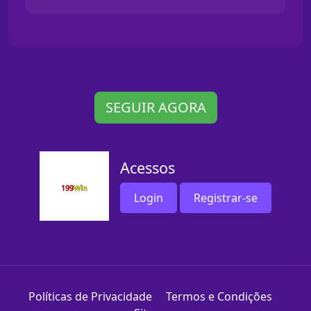
SEGUIR AGORA
Acessos
Login
Registrar-se
Políticas de Privacidade
Termos e Condições