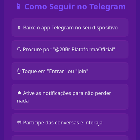
📱 Como Seguir no Telegram
📱 Baixe o app Telegram no seu dispositivo
🔍 Procure por "@20Br PlataformaOficial"
👆 Toque em "Entrar" ou "Join"
🔔 Ative as notificações para não perder
nada
💬 Participe das conversas e interaja