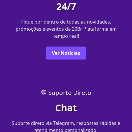
24/7
Fique por dentro de todas as novidades,
promoções e eventos da 20Br Plataforma em
tempo real!
Ver Notícias
💬 Suporte Direto
Chat
Suporte direto via Telegram, respostas rápidas e
atendimento personalizado!