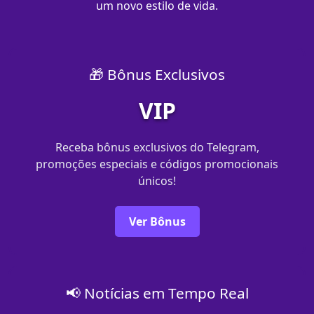
um novo estilo de vida.
🎁 Bônus Exclusivos
VIP
Receba bônus exclusivos do Telegram,
promoções especiais e códigos promocionais
únicos!
Ver Bônus
📢 Notícias em Tempo Real