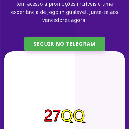
tem acesso a promoções incríveis e uma
experiência de jogo inigualável. Junte-se aos
vencedores agora!
SEGUIR NO TELEGRAM