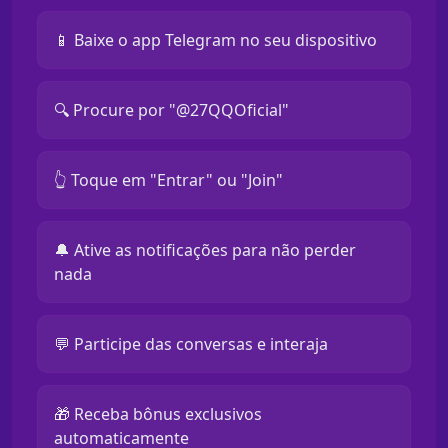
📱 Baixe o app Telegram no seu dispositivo
🔍 Procure por "@27QQOficial"
👆 Toque em "Entrar" ou "Join"
🔔 Ative as notificações para não perder
nada
💬 Participe das conversas e interaja
🎁 Receba bônus exclusivos
automaticamente