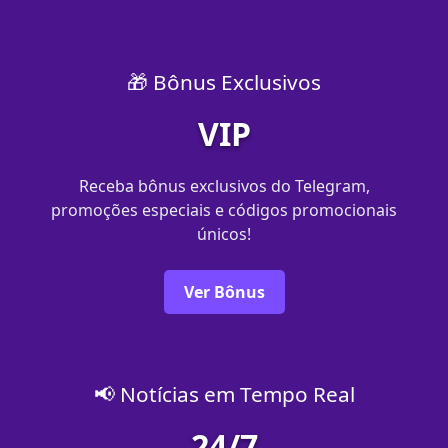
🎁 Bônus Exclusivos
VIP
Receba bônus exclusivos do Telegram,
promoções especiais e códigos promocionais
únicos!
Ver Bônus
📢 Notícias em Tempo Real
24/7