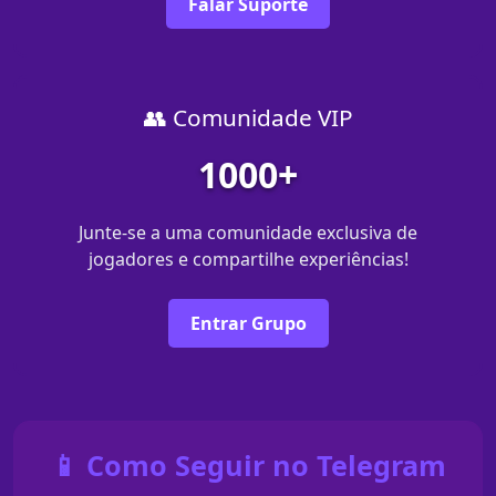
Falar Suporte
👥 Comunidade VIP
1000+
Junte-se a uma comunidade exclusiva de
jogadores e compartilhe experiências!
Entrar Grupo
📱 Como Seguir no Telegram