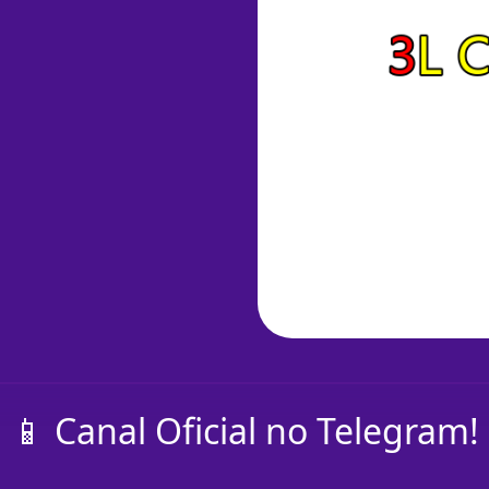
📱 Canal Oficial no Telegram!