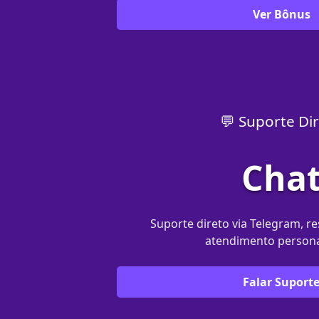
Ver Bônus
💬 Suporte Di
Cha
Suporte direto via Telegram, r
atendimento persona
Falar Suport