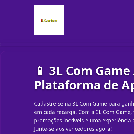
📱 3L Com Game 
Plataforma de A
Cadastre-se na 3L Com Game para ganh
em cada recarga. Com a 3L Com Game, 
promoções incríveis e uma experiência d
Junte-se aos vencedores agora!