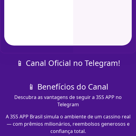
📱 Canal Oficial no Telegram!
📱 Benefícios do Canal
Descubra as vantagens de seguir a 3SS APP no
Telegram
A 3SS APP Brasil simula o ambiente de um cassino real
— com prêmios milionários, reembolsos generosos e
confiança total.