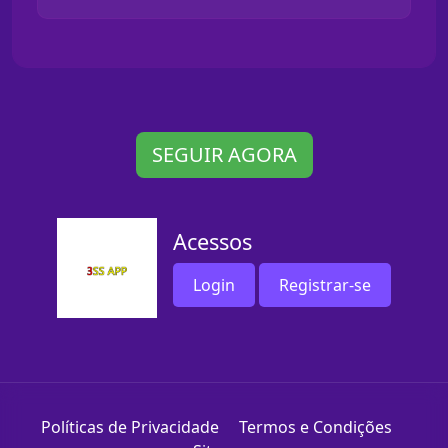
SEGUIR AGORA
Acessos
Login
Registrar-se
Políticas de Privacidade
Termos e Condições