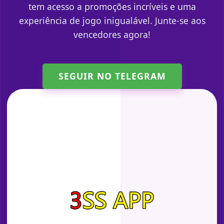
tem acesso a promoções incríveis e uma
experiência de jogo inigualável. Junte-se aos
vencedores agora!
SEGUIR NO TELEGRAM