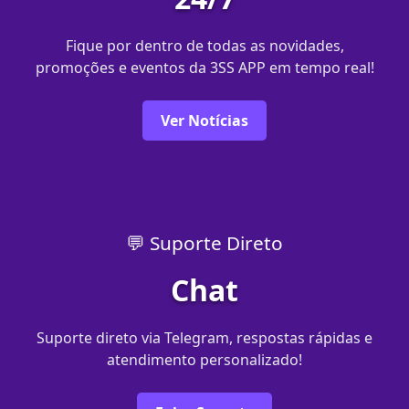
Fique por dentro de todas as novidades,
promoções e eventos da 3SS APP em tempo real!
Ver Notícias
💬 Suporte Direto
Chat
Suporte direto via Telegram, respostas rápidas e
atendimento personalizado!