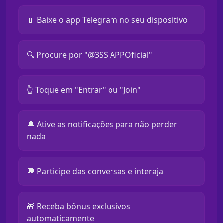
📱 Baixe o app Telegram no seu dispositivo
🔍 Procure por "@3SS APPOficial"
👆 Toque em "Entrar" ou "Join"
🔔 Ative as notificações para não perder
nada
💬 Participe das conversas e interaja
🎁 Receba bônus exclusivos
automaticamente