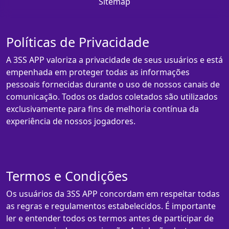
Sitemap
Políticas de Privacidade
A 3SS APP valoriza a privacidade de seus usuários e está
empenhada em proteger todas as informações
pessoais fornecidas durante o uso de nossos canais de
comunicação. Todos os dados coletados são utilizados
exclusivamente para fins de melhoria contínua da
experiência de nossos jogadores.
Termos e Condições
Os usuários da 3SS APP concordam em respeitar todas
as regras e regulamentos estabelecidos. É importante
ler e entender todos os termos antes de participar de