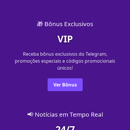
🎁 Bônus Exclusivos
VIP
Receba bônus exclusivos do Telegram,
promoções especiais e códigos promocionais
únicos!
Ver Bônus
📢 Notícias em Tempo Real
24/7