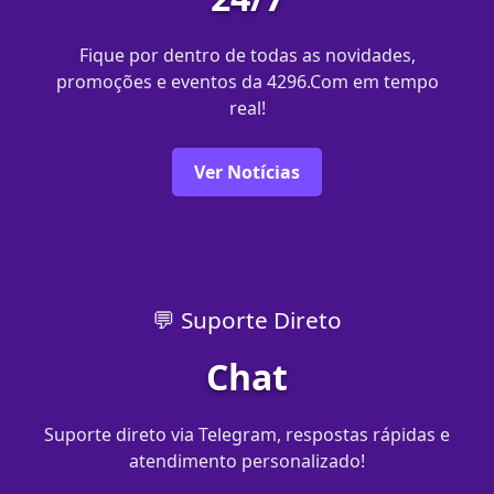
Fique por dentro de todas as novidades,
promoções e eventos da 4296.Com em tempo
real!
Ver Notícias
💬 Suporte Direto
Chat
Suporte direto via Telegram, respostas rápidas e
atendimento personalizado!