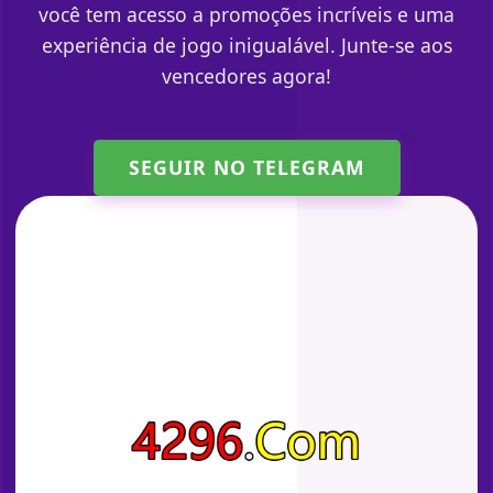
você tem acesso a promoções incríveis e uma
experiência de jogo inigualável. Junte-se aos
vencedores agora!
SEGUIR NO TELEGRAM