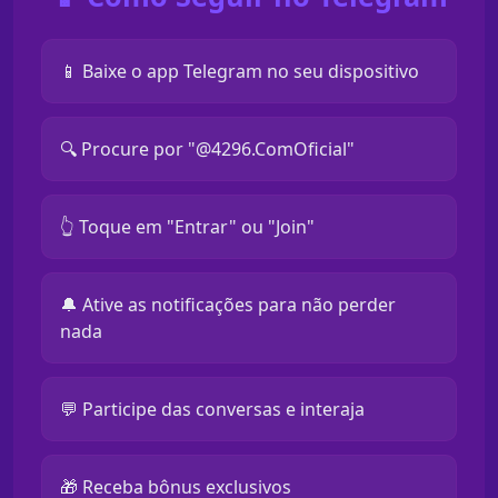
📱 Baixe o app Telegram no seu dispositivo
🔍 Procure por "@4296.ComOficial"
👆 Toque em "Entrar" ou "Join"
🔔 Ative as notificações para não perder
nada
💬 Participe das conversas e interaja
🎁 Receba bônus exclusivos