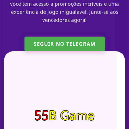
você tem acesso a promoções incríveis e uma
experiência de jogo inigualável. Junte-se aos
vencedores agora!
SEGUIR NO TELEGRAM