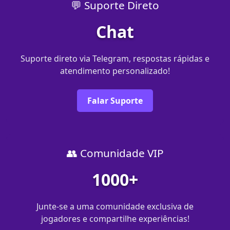
💬 Suporte Direto
Chat
Suporte direto via Telegram, respostas rápidas e
atendimento personalizado!
Falar Suporte
👥 Comunidade VIP
1000+
Junte-se a uma comunidade exclusiva de
jogadores e compartilhe experiências!