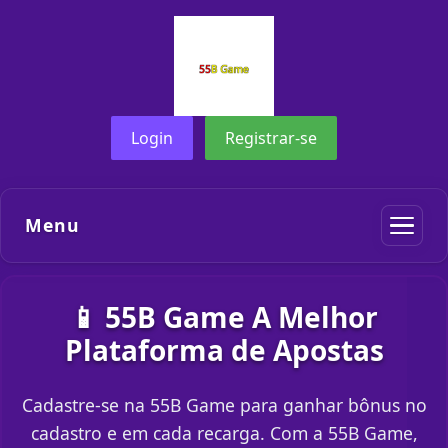
Login
Registrar-se
Menu
📱 55B Game A Melhor
Plataforma de Apostas
Cadastre-se na 55B Game para ganhar bônus no
cadastro e em cada recarga. Com a 55B Game,