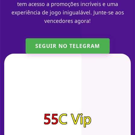
tem acesso a promoções incríveis e uma
experiência de jogo inigualável. Junte-se aos
vencedores agora!
SEGUIR NO TELEGRAM