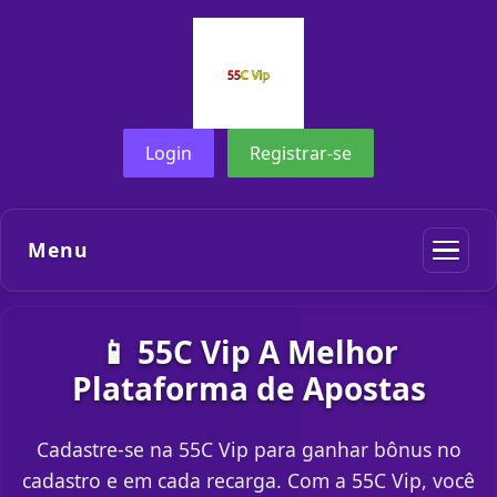
Login
Registrar-se
Menu
📱 55C Vip A Melhor
Plataforma de Apostas
Cadastre-se na 55C Vip para ganhar bônus no
cadastro e em cada recarga. Com a 55C Vip, você