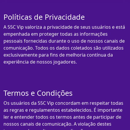
Políticas de Privacidade
A 55C Vip valoriza a privacidade de seus usuários e está
empenhada em proteger todas as informações
pessoais fornecidas durante o uso de nossos canais de
comunicação. Todos os dados coletados são utilizados
exclusivamente para fins de melhoria contínua da
experiência de nossos jogadores.
Termos e Condições
Os usuários da 55C Vip concordam em respeitar todas
as regras e regulamentos estabelecidos. É importante
ler e entender todos os termos antes de participar de
nossos canais de comunicação. A violação destes