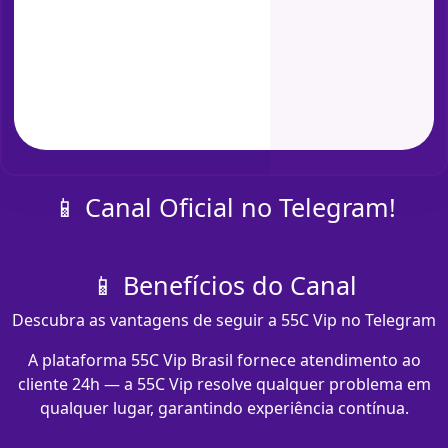
📱 Canal Oficial no Telegram!
📱 Benefícios do Canal
Descubra as vantagens de seguir a 55C Vip no Telegram
A plataforma 55C Vip Brasil fornece atendimento ao
cliente 24h — a 55C Vip resolve qualquer problema em
qualquer lugar, garantindo experiência contínua.