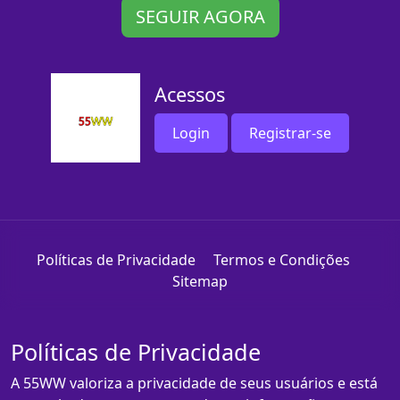
SEGUIR AGORA
Acessos
Login
Registrar-se
Políticas de Privacidade
Termos e Condições
Sitemap
Políticas de Privacidade
A 55WW valoriza a privacidade de seus usuários e está