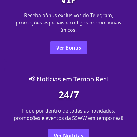
Receba bônus exclusivos do Telegram,
promoções especiais e códigos promocionais
únicos!
Ver Bônus
📢 Notícias em Tempo Real
24/7
Fique por dentro de todas as novidades,
promoções e eventos da 55WW em tempo real!
Ver Notícias