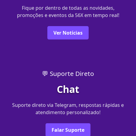
Fique por dentro de todas as novidades,
promoções e eventos da 56X em tempo real!
Ver Notícias
💬 Suporte Direto
Chat
Suporte direto via Telegram, respostas rápidas e
atendimento personalizado!
Falar Suporte