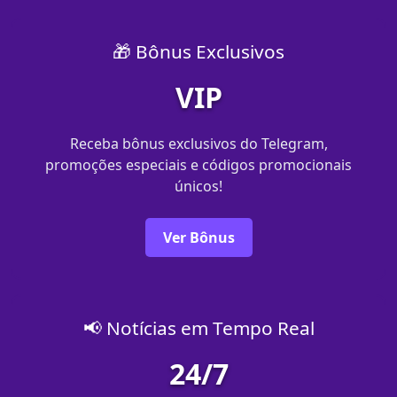
🎁 Bônus Exclusivos
VIP
Receba bônus exclusivos do Telegram,
promoções especiais e códigos promocionais
únicos!
Ver Bônus
📢 Notícias em Tempo Real
24/7