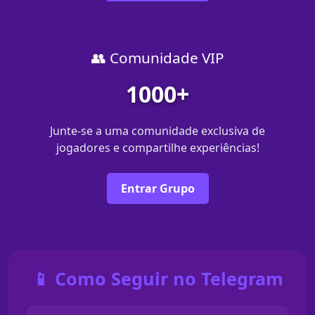
👥 Comunidade VIP
1000+
Junte-se a uma comunidade exclusiva de
jogadores e compartilhe experiências!
Entrar Grupo
📱 Como Seguir no Telegram