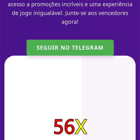
acesso a promoções incríveis e uma experiência
de jogo inigualável. Junte-se aos vencedores
agora!
SEGUIR NO TELEGRAM