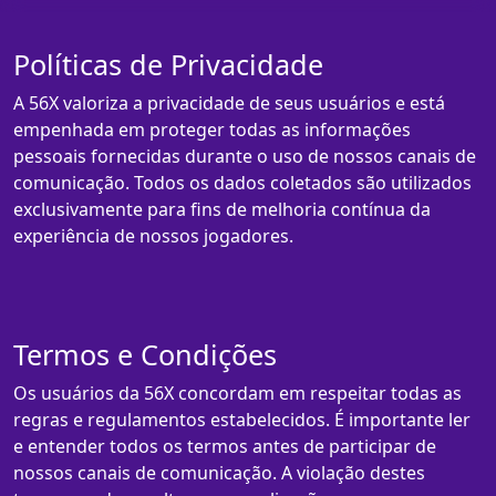
Políticas de Privacidade
A 56X valoriza a privacidade de seus usuários e está
empenhada em proteger todas as informações
pessoais fornecidas durante o uso de nossos canais de
comunicação. Todos os dados coletados são utilizados
exclusivamente para fins de melhoria contínua da
experiência de nossos jogadores.
Termos e Condições
Os usuários da 56X concordam em respeitar todas as
regras e regulamentos estabelecidos. É importante ler
e entender todos os termos antes de participar de
nossos canais de comunicação. A violação destes