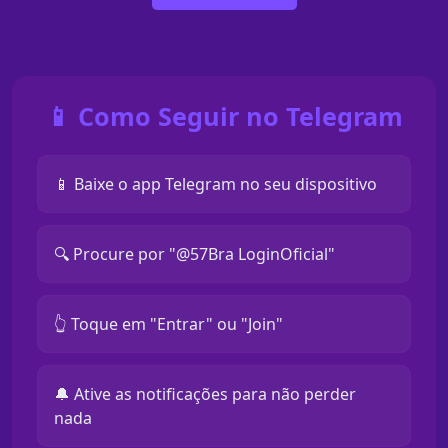
📱 Como Seguir no Telegram
📱 Baixe o app Telegram no seu dispositivo
🔍 Procure por "@57Bra LoginOficial"
👆 Toque em "Entrar" ou "Join"
🔔 Ative as notificações para não perder
nada