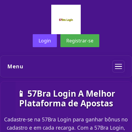
Login
Registrar-se
Menu
📱 57Bra Login A Melhor
Plataforma de Apostas
Cadastre-se na 57Bra Login para ganhar bônus no
cadastro e em cada recarga. Com a 57Bra Login,