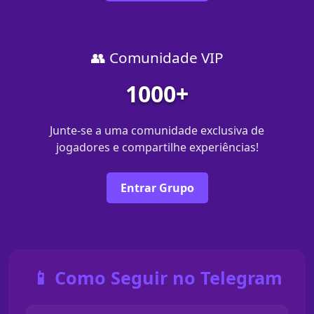
👥 Comunidade VIP
1000+
Junte-se a uma comunidade exclusiva de
jogadores e compartilhe experiências!
Entrar Grupo
📱 Como Seguir no Telegram