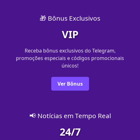
🎁 Bônus Exclusivos
VIP
Receba bônus exclusivos do Telegram,
promoções especiais e códigos promocionais
únicos!
Ver Bônus
📢 Notícias em Tempo Real
24/7