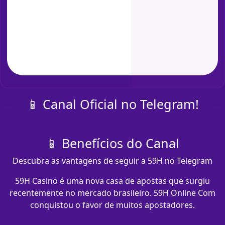
📱 Canal Oficial no Telegram!
📱 Benefícios do Canal
Descubra as vantagens de seguir a 59H no Telegram
59H Casino é uma nova casa de apostas que surgiu
recentemente no mercado brasileiro. 59H Online Com
conquistou o favor de muitos apostadores.