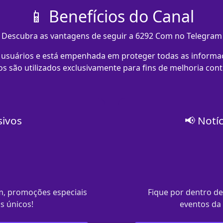
📱 Benefícios do Canal
Descubra as vantagens de seguir a 6292 Com no Telegram
s usuários e está empenhada em proteger todas as informa
s são utilizados exclusivamente para fins de melhoria con
sivos
📢 Notí
m, promoções especiais
Fique por dentro d
s únicos!
eventos da