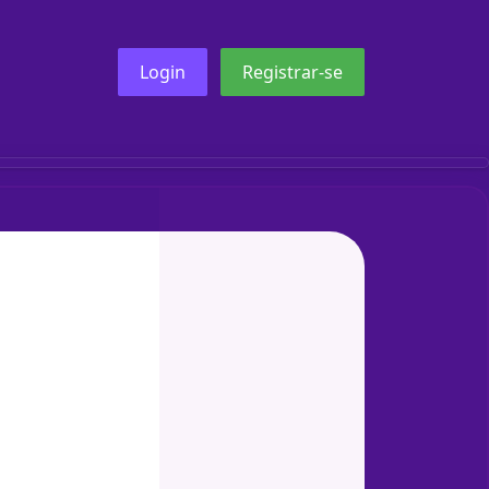
Login
Registrar-se