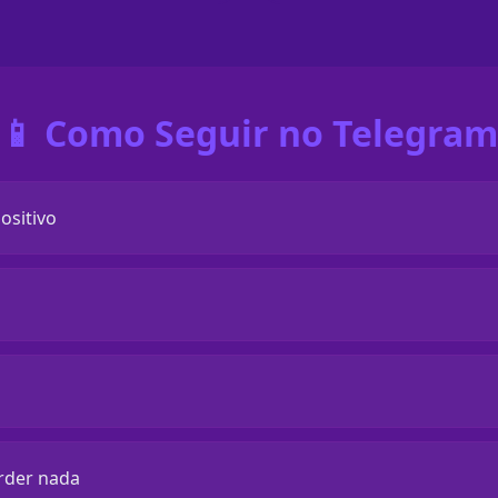
📱 Como Seguir no Telegram
ositivo
erder nada