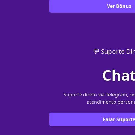
Ver Bônus
💬 Suporte Di
Cha
Suporte direto via Telegram, r
atendimento persona
Falar Suport