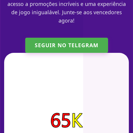
acesso a promoções incríveis e uma experiência
de jogo inigualável. Junte-se aos vencedores
agora!
SEGUIR NO TELEGRAM