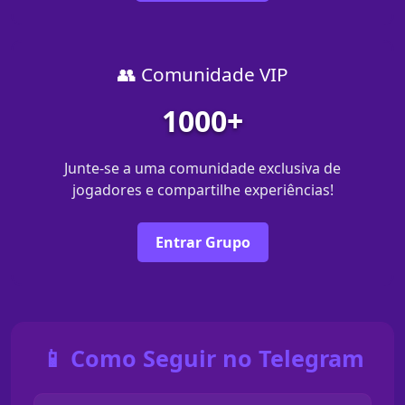
👥 Comunidade VIP
1000+
Junte-se a uma comunidade exclusiva de
jogadores e compartilhe experiências!
Entrar Grupo
📱 Como Seguir no Telegram