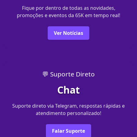
Fique por dentro de todas as novidades,
promoções e eventos da 65K em tempo real!
Ver Notícias
💬 Suporte Direto
Chat
Suporte direto via Telegram, respostas rápidas e
atendimento personalizado!
Falar Suporte