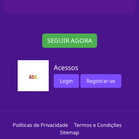
SEGUIR AGORA
Acessos
Login
Registrar-se
Políticas de Privacidade
Termos e Condições
Sitemap