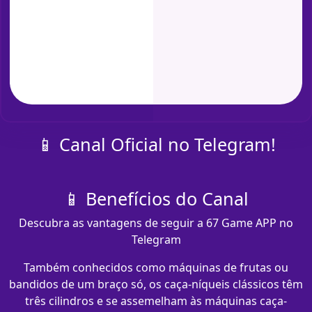
📱 Canal Oficial no Telegram!
📱 Benefícios do Canal
Descubra as vantagens de seguir a 67 Game APP no
Telegram
Também conhecidos como máquinas de frutas ou
bandidos de um braço só, os caça-níqueis clássicos têm
três cilindros e se assemelham às máquinas caça-