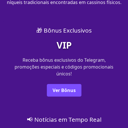
níqueis tradicionais encontradas em cassinos físicos.
🎁 Bônus Exclusivos
VIP
Receba bônus exclusivos do Telegram,
promoções especiais e códigos promocionais
únicos!
Ver Bônus
📢 Notícias em Tempo Real