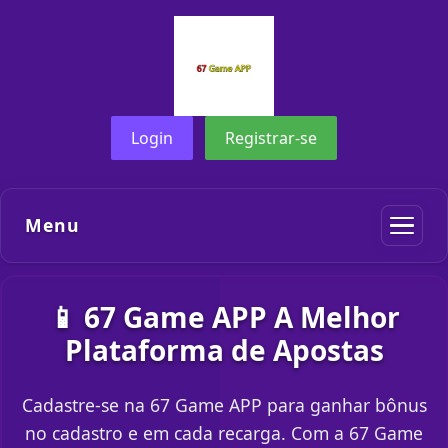
Login
Registrar-se
Menu
📱 67 Game APP A Melhor
Plataforma de Apostas
Cadastre-se na 67 Game APP para ganhar bônus
no cadastro e em cada recarga. Com a 67 Game