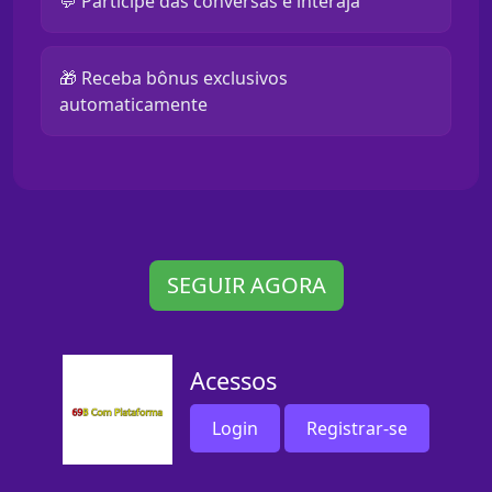
💬 Participe das conversas e interaja
🎁 Receba bônus exclusivos
automaticamente
SEGUIR AGORA
Acessos
Login
Registrar-se