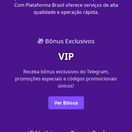
Com Plataforma Brasil oferece serviços de alta
qualidade e operação rápida.
🎁 Bônus Exclusivos
VIP
Receba bônus exclusivos do Telegram,
promoções especiais e códigos promocionais
únicos!
Ver Bônus