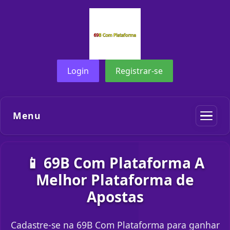
Login
Registrar-se
Menu
📱 69B Com Plataforma A
Melhor Plataforma de
Apostas
Cadastre-se na 69B Com Plataforma para ganhar