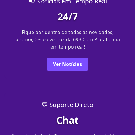
📢 Notícias em Tempo Real
24/7
Fique por dentro de todas as novidades,
promoções e eventos da 69B Com Plataforma
em tempo real!
Ver Notícias
💬 Suporte Direto
Chat