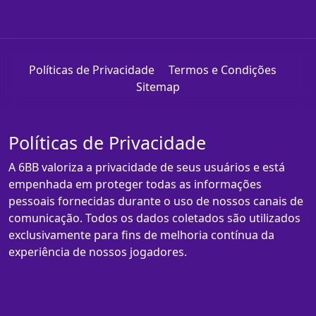
Políticas de Privacidade
Termos e Condições
Sitemap
Políticas de Privacidade
A 6BB valoriza a privacidade de seus usuários e está
empenhada em proteger todas as informações
pessoais fornecidas durante o uso de nossos canais de
comunicação. Todos os dados coletados são utilizados
exclusivamente para fins de melhoria contínua da
experiência de nossos jogadores.