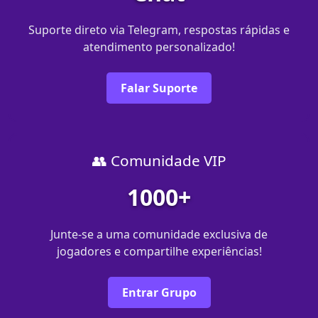
Suporte direto via Telegram, respostas rápidas e
atendimento personalizado!
Falar Suporte
👥 Comunidade VIP
1000+
Junte-se a uma comunidade exclusiva de
jogadores e compartilhe experiências!
Entrar Grupo