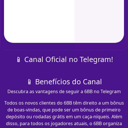
📱 Canal Oficial no Telegram!
📱 Benefícios do Canal
Descubra as vantagens de seguir a 6BB no Telegram
Todos os novos clientes do 6BB têm direito a um bônus
de boas-vindas, que pode ser um bônus de primeiro
depósito ou rodadas grátis em um caça-níqueis. Além
disso, para todos os jogadores atuais, o 6BB organiza