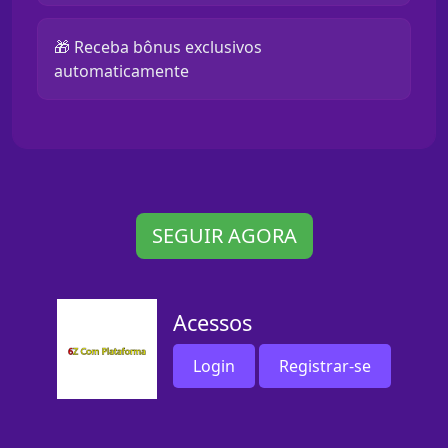
🎁 Receba bônus exclusivos
automaticamente
SEGUIR AGORA
Acessos
Login
Registrar-se