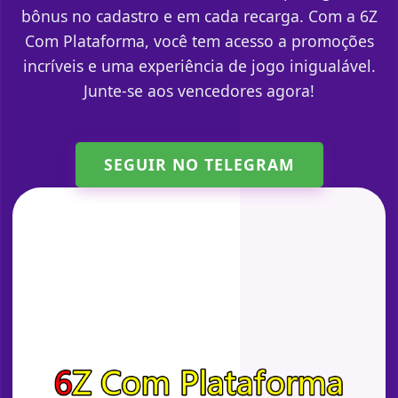
bônus no cadastro e em cada recarga. Com a 6Z
Com Plataforma, você tem acesso a promoções
incríveis e uma experiência de jogo inigualável.
Junte-se aos vencedores agora!
SEGUIR NO TELEGRAM