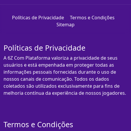
Políticas de Privacidade
Termos e Condições
Sitemap
Políticas de Privacidade
A 6Z Com Plataforma valoriza a privacidade de seus
usuários e está empenhada em proteger todas as
informações pessoais fornecidas durante o uso de
nossos canais de comunicação. Todos os dados
coletados são utilizados exclusivamente para fins de
melhoria contínua da experiência de nossos jogadores.
Termos e Condições