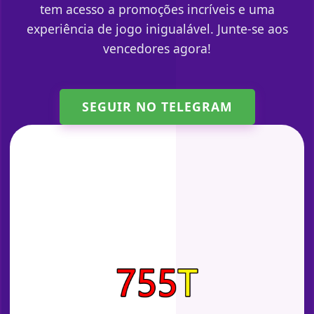
tem acesso a promoções incríveis e uma
experiência de jogo inigualável. Junte-se aos
vencedores agora!
SEGUIR NO TELEGRAM