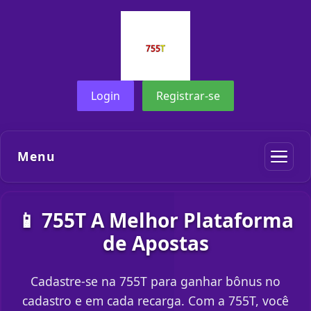
Login
Registrar-se
Menu
📱 755T A Melhor Plataforma
de Apostas
Cadastre-se na 755T para ganhar bônus no
cadastro e em cada recarga. Com a 755T, você