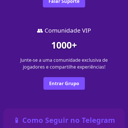
Falar Suporte
👥 Comunidade VIP
1000+
Junte-se a uma comunidade exclusiva de
jogadores e compartilhe experiências!
Entrar Grupo
📱 Como Seguir no Telegram