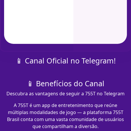
📱 Canal Oficial no Telegram!
📱 Benefícios do Canal
Descubra as vantagens de seguir a 755T no Telegram
A 755T é um app de entretenimento que reúne
múltiplas modalidades de jogo — a plataforma 755T
Brasil conta com uma vasta comunidade de usuários
que compartilham a diversão.