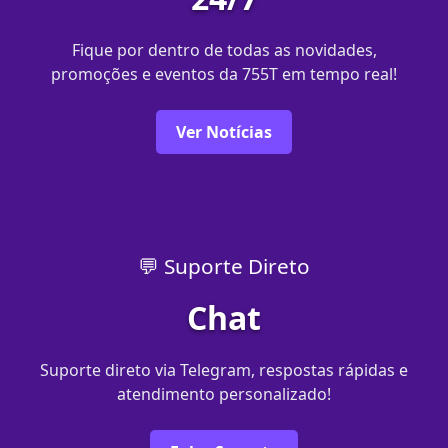
Fique por dentro de todas as novidades,
promoções e eventos da 755T em tempo real!
Ver Notícias
💬 Suporte Direto
Chat
Suporte direto via Telegram, respostas rápidas e
atendimento personalizado!