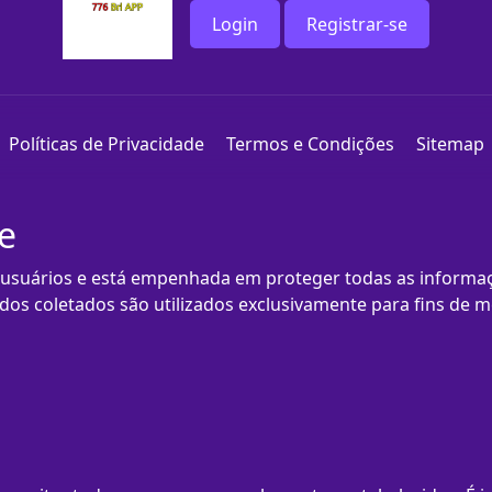
Login
Registrar-se
Políticas de Privacidade
Termos e Condições
Sitemap
de
us usuários e está empenhada em proteger todas as informa
os coletados são utilizados exclusivamente para fins de m