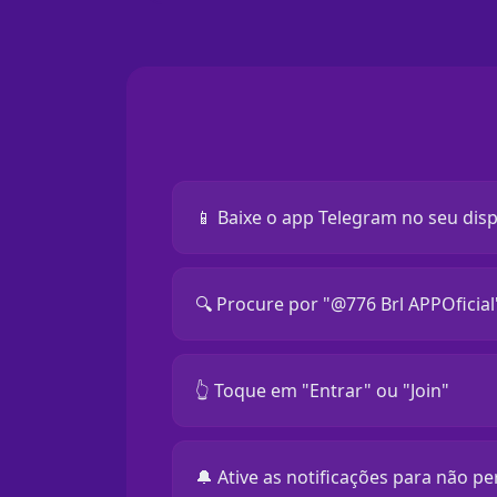
📱 Baixe o app Telegram no seu disp
🔍 Procure por "@776 Brl APPOficial
👆 Toque em "Entrar" ou "Join"
🔔 Ative as notificações para não p