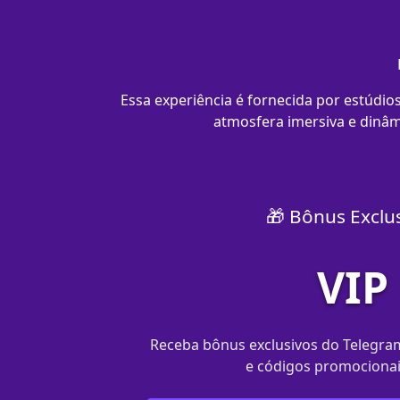
Essa experiência é fornecida por estúdios
atmosfera imersiva e dinâm
🎁 Bônus Exclu
VIP
Receba bônus exclusivos do Telegra
e códigos promocionai