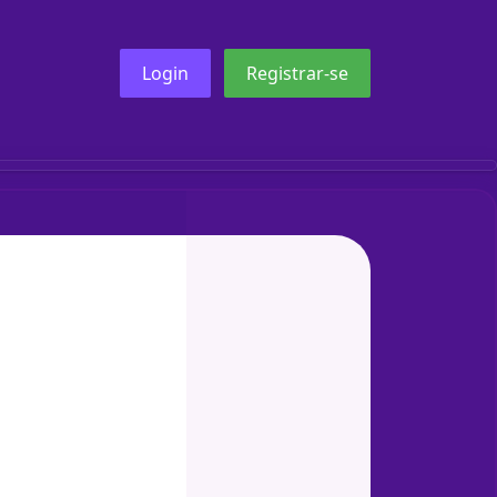
Login
Registrar-se