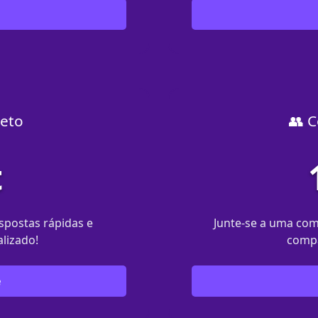
reto
👥 
t
espostas rápidas e
Junte-se a uma com
lizado!
compa
e