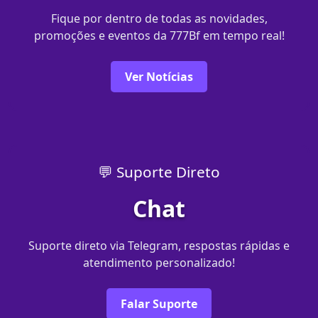
Fique por dentro de todas as novidades,
promoções e eventos da 777Bf em tempo real!
Ver Notícias
💬 Suporte Direto
Chat
Suporte direto via Telegram, respostas rápidas e
atendimento personalizado!
Falar Suporte