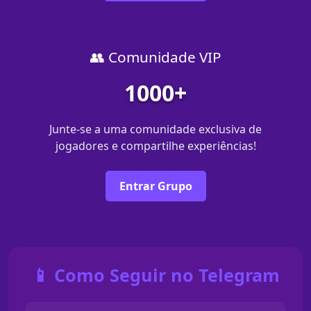
👥 Comunidade VIP
1000+
Junte-se a uma comunidade exclusiva de
jogadores e compartilhe experiências!
Entrar Grupo
📱 Como Seguir no Telegram