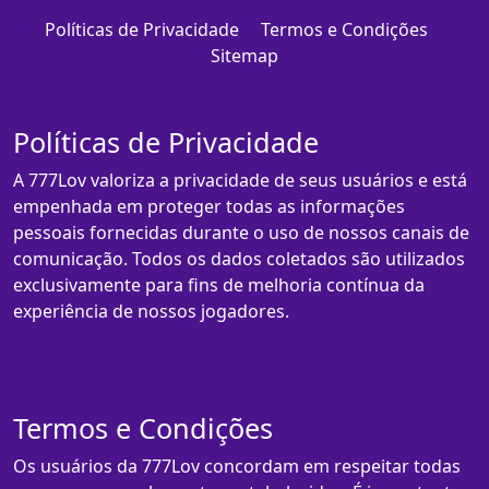
Políticas de Privacidade
Termos e Condições
Sitemap
Políticas de Privacidade
A 777Lov valoriza a privacidade de seus usuários e está
empenhada em proteger todas as informações
pessoais fornecidas durante o uso de nossos canais de
comunicação. Todos os dados coletados são utilizados
exclusivamente para fins de melhoria contínua da
experiência de nossos jogadores.
Termos e Condições
Os usuários da 777Lov concordam em respeitar todas