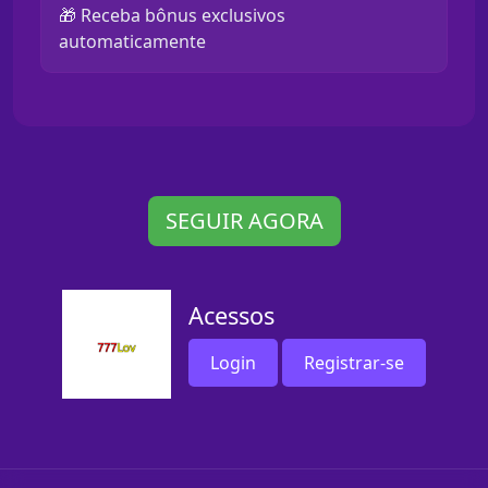
🎁 Receba bônus exclusivos
automaticamente
SEGUIR AGORA
Acessos
Login
Registrar-se