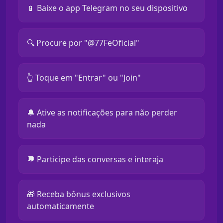
📱 Baixe o app Telegram no seu dispositivo
🔍 Procure por "@77FeOficial"
👆 Toque em "Entrar" ou "Join"
🔔 Ative as notificações para não perder
nada
💬 Participe das conversas e interaja
🎁 Receba bônus exclusivos
automaticamente