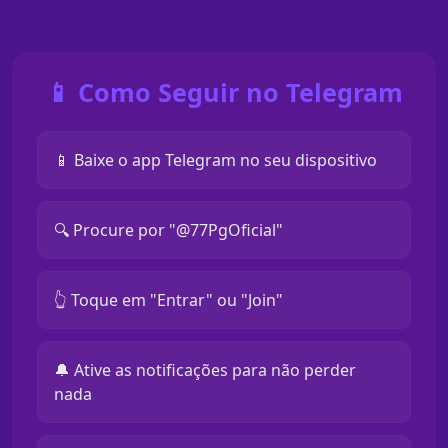
📱 Como Seguir no Telegram
📱 Baixe o app Telegram no seu dispositivo
🔍 Procure por "@77PgOficial"
👆 Toque em "Entrar" ou "Join"
🔔 Ative as notificações para não perder
nada