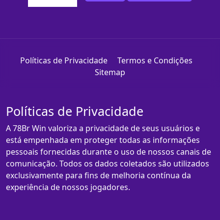
Políticas de Privacidade
Termos e Condições
Sitemap
Políticas de Privacidade
A 78Br Win valoriza a privacidade de seus usuários e
está empenhada em proteger todas as informações
pessoais fornecidas durante o uso de nossos canais de
comunicação. Todos os dados coletados são utilizados
exclusivamente para fins de melhoria contínua da
experiência de nossos jogadores.