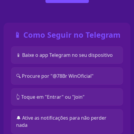
📱 Como Seguir no Telegram
📱 Baixe o app Telegram no seu dispositivo
🔍 Procure por "@78Br WinOficial"
👆 Toque em "Entrar" ou "Join"
🔔 Ative as notificações para não perder
nada