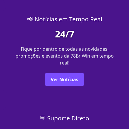
📢 Notícias em Tempo Real
24/7
Fique por dentro de todas as novidades,
promoções e eventos da 78Br Win em tempo
real!
Ver Notícias
💬 Suporte Direto