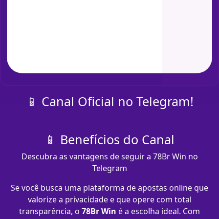
📱 Canal Oficial no Telegram!
📱 Benefícios do Canal
Descubra as vantagens de seguir a 78Br Win no
Telegram
Se você busca uma plataforma de apostas online que
valorize a privacidade e que opere com total
transparência, o
78Br Win
é a escolha ideal. Com