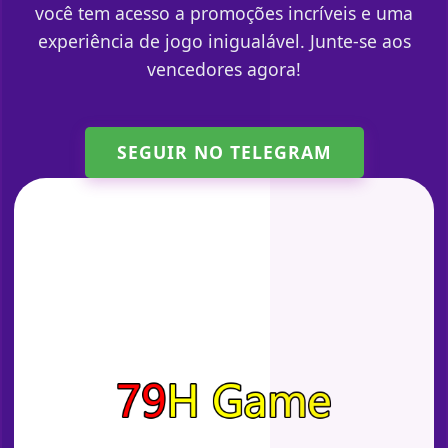
você tem acesso a promoções incríveis e uma
experiência de jogo inigualável. Junte-se aos
vencedores agora!
SEGUIR NO TELEGRAM