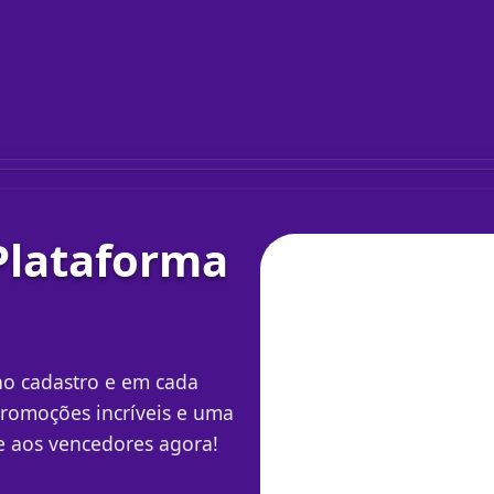
Plataforma
no cadastro e em cada
promoções incríveis e uma
se aos vencedores agora!