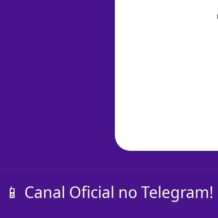
📱 Canal Oficial no Telegram!