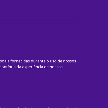
ssoais fornecidas durante o uso de nossos
 contínua da experiência de nossos