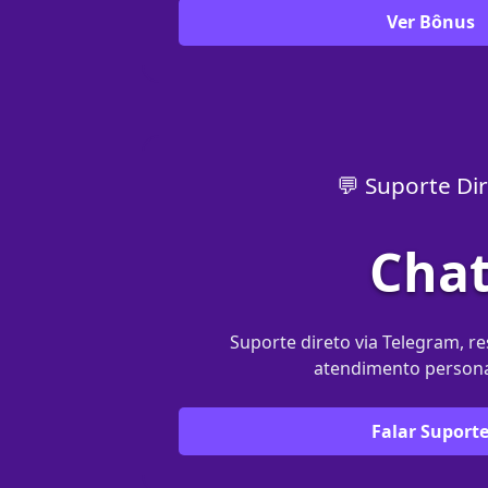
Ver Bônus
💬 Suporte Di
Cha
Suporte direto via Telegram, r
atendimento persona
Falar Suport