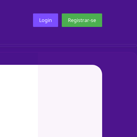
Login
Registrar-se