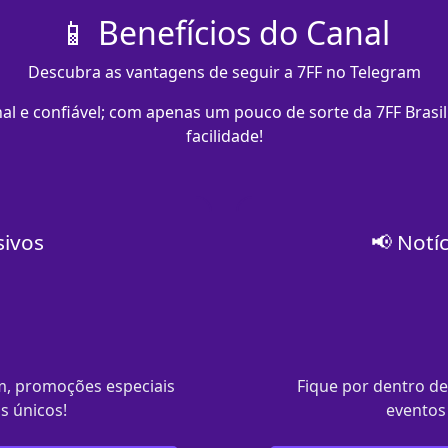
📱 Benefícios do Canal
Descubra as vantagens de seguir a 7FF no Telegram
onal e confiável; com apenas um pouco de sorte da 7FF Bra
facilidade!
sivos
📢 Notí
m, promoções especiais
Fique por dentro d
s únicos!
eventos