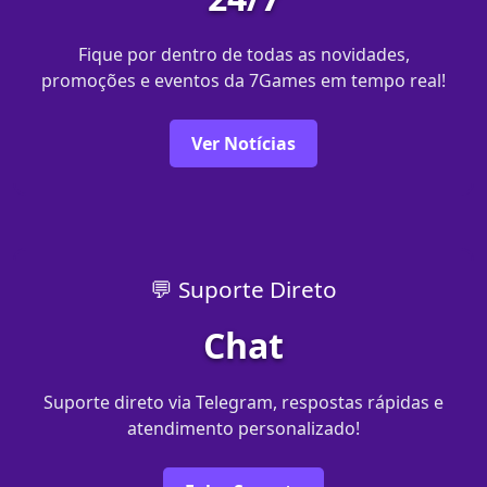
Fique por dentro de todas as novidades,
promoções e eventos da 7Games em tempo real!
Ver Notícias
💬 Suporte Direto
Chat
Suporte direto via Telegram, respostas rápidas e
atendimento personalizado!