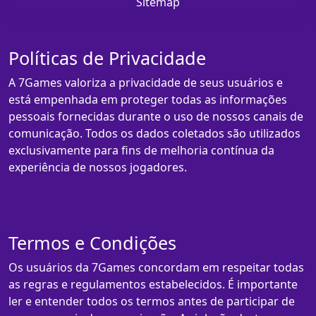
Sitemap
Políticas de Privacidade
A 7Games valoriza a privacidade de seus usuários e
está empenhada em proteger todas as informações
pessoais fornecidas durante o uso de nossos canais de
comunicação. Todos os dados coletados são utilizados
exclusivamente para fins de melhoria contínua da
experiência de nossos jogadores.
Termos e Condições
Os usuários da 7Games concordam em respeitar todas
as regras e regulamentos estabelecidos. É importante
ler e entender todos os termos antes de participar de