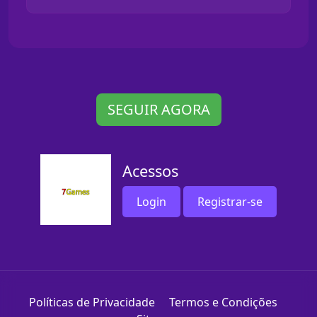
SEGUIR AGORA
Acessos
Login
Registrar-se
Políticas de Privacidade
Termos e Condições