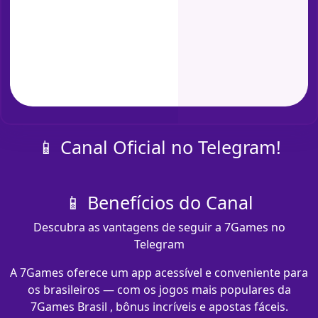
📱 Canal Oficial no Telegram!
📱 Benefícios do Canal
Descubra as vantagens de seguir a 7Games no
Telegram
A 7Games oferece um app acessível e conveniente para
os brasileiros — com os jogos mais populares da
7Games Brasil , bônus incríveis e apostas fáceis.