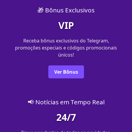
🎁 Bônus Exclusivos
VIP
Receba bônus exclusivos do Telegram,
promoções especiais e códigos promocionais
únicos!
Ver Bônus
📢 Notícias em Tempo Real
24/7