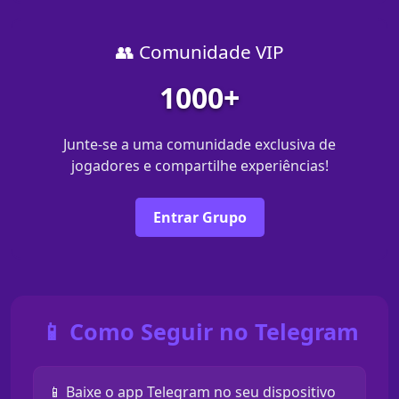
👥 Comunidade VIP
1000+
Junte-se a uma comunidade exclusiva de
jogadores e compartilhe experiências!
Entrar Grupo
📱 Como Seguir no Telegram
📱 Baixe o app Telegram no seu dispositivo