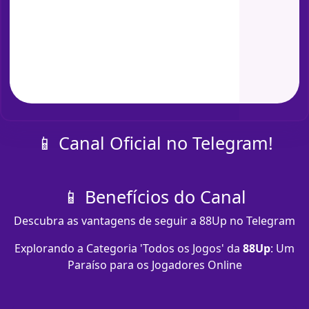
📱 Canal Oficial no Telegram!
📱 Benefícios do Canal
Descubra as vantagens de seguir a 88Up no Telegram
Explorando a Categoria 'Todos os Jogos' da
88Up
: Um
Paraíso para os Jogadores Online