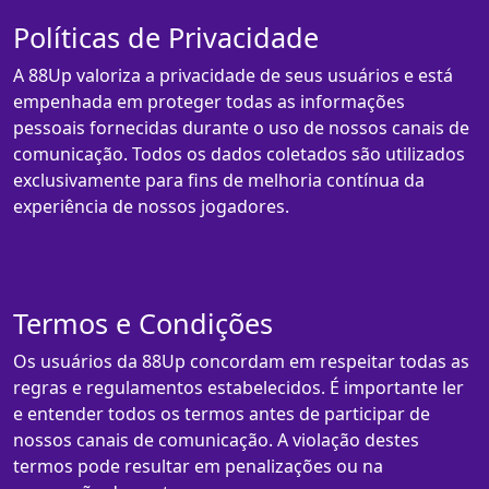
Políticas de Privacidade
A 88Up valoriza a privacidade de seus usuários e está
empenhada em proteger todas as informações
pessoais fornecidas durante o uso de nossos canais de
comunicação. Todos os dados coletados são utilizados
exclusivamente para fins de melhoria contínua da
experiência de nossos jogadores.
Termos e Condições
Os usuários da 88Up concordam em respeitar todas as
regras e regulamentos estabelecidos. É importante ler
e entender todos os termos antes de participar de
nossos canais de comunicação. A violação destes
termos pode resultar em penalizações ou na