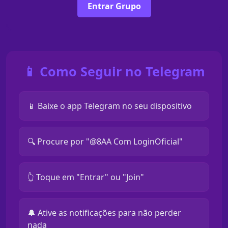
Entrar Grupo
📱 Como Seguir no Telegram
📱 Baixe o app Telegram no seu dispositivo
🔍 Procure por "@8AA Com LoginOficial"
👆 Toque em "Entrar" ou "Join"
🔔 Ative as notificações para não perder
nada