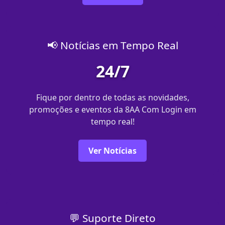
📢 Notícias em Tempo Real
24/7
Fique por dentro de todas as novidades,
promoções e eventos da 8AA Com Login em
tempo real!
Ver Notícias
💬 Suporte Direto