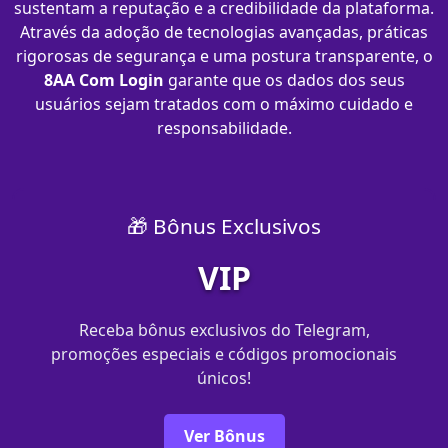
sustentam a reputação e a credibilidade da plataforma.
Através da adoção de tecnologias avançadas, práticas
rigorosas de segurança e uma postura transparente, o
8AA Com Login
garante que os dados dos seus
usuários sejam tratados com o máximo cuidado e
responsabilidade.
🎁 Bônus Exclusivos
VIP
Receba bônus exclusivos do Telegram,
promoções especiais e códigos promocionais
únicos!
Ver Bônus