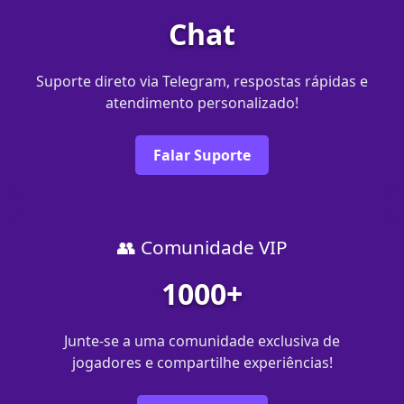
Chat
Suporte direto via Telegram, respostas rápidas e
atendimento personalizado!
Falar Suporte
👥 Comunidade VIP
1000+
Junte-se a uma comunidade exclusiva de
jogadores e compartilhe experiências!