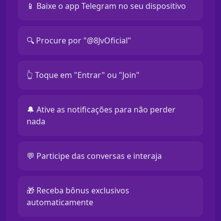
📱 Baixe o app Telegram no seu dispositivo
🔍 Procure por "@8JvOficial"
👆 Toque em "Entrar" ou "Join"
🔔 Ative as notificações para não perder
nada
💬 Participe das conversas e interaja
🎁 Receba bônus exclusivos
automaticamente