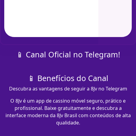
📱 Canal Oficial no Telegram!
📱 Benefícios do Canal
Descubra as vantagens de seguir a 8Jv no Telegram
O 8Jv é um app de cassino móvel seguro, prático e
profissional. Baixe gratuitamente e descubra a
interface moderna da 8Jv Brasil com conteúdos de alta
qualidade.