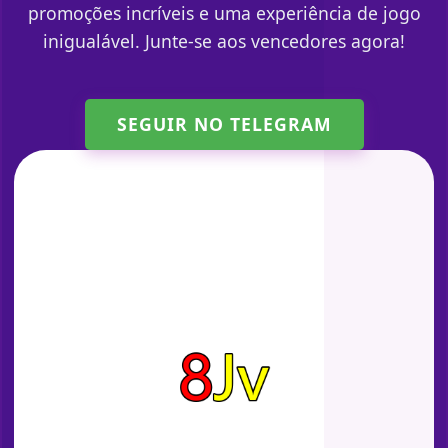
promoções incríveis e uma experiência de jogo
inigualável. Junte-se aos vencedores agora!
SEGUIR NO TELEGRAM