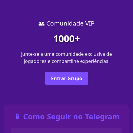
👥 Comunidade VIP
1000+
Junte-se a uma comunidade exclusiva de
jogadores e compartilhe experiências!
Entrar Grupo
📱 Como Seguir no Telegram