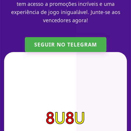
tem acesso a promoções incríveis e uma
experiência de jogo inigualável. Junte-se aos
vencedores agora!
SEGUIR NO TELEGRAM