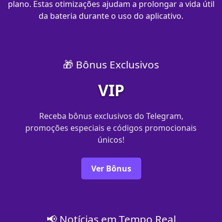
plano. Estas otimizações ajudam a prolongar a vida útil
da bateria durante o uso do aplicativo.
🎁 Bônus Exclusivos
VIP
Receba bônus exclusivos do Telegram,
promoções especiais e códigos promocionais
únicos!
Ver Bônus
📢 Notícias em Tempo Real