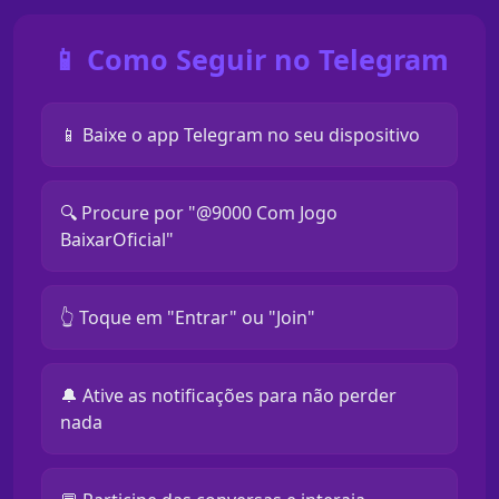
📱 Como Seguir no Telegram
📱 Baixe o app Telegram no seu dispositivo
🔍 Procure por "@9000 Com Jogo
BaixarOficial"
👆 Toque em "Entrar" ou "Join"
🔔 Ative as notificações para não perder
nada