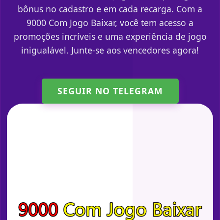
bônus no cadastro e em cada recarga. Com a
9000 Com Jogo Baixar, você tem acesso a
promoções incríveis e uma experiência de jogo
inigualável. Junte-se aos vencedores agora!
SEGUIR NO TELEGRAM