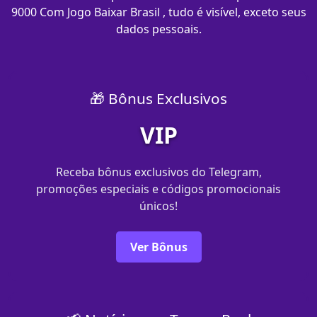
9000 Com Jogo Baixar Brasil , tudo é visível, exceto seus
dados pessoais.
🎁 Bônus Exclusivos
VIP
Receba bônus exclusivos do Telegram,
promoções especiais e códigos promocionais
únicos!
Ver Bônus