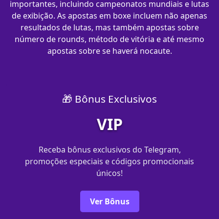
importantes, incluindo campeonatos mundiais e lutas
de exibição. As apostas em boxe incluem não apenas
resultados de lutas, mas também apostas sobre
número de rounds, método de vitória e até mesmo
apostas sobre se haverá nocaute.
🎁 Bônus Exclusivos
VIP
Receba bônus exclusivos do Telegram,
promoções especiais e códigos promocionais
únicos!
Ver Bônus