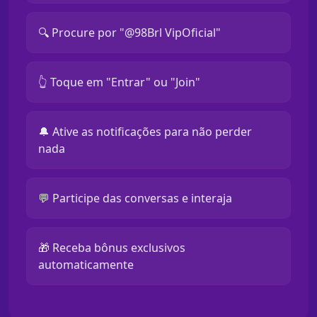
🔍 Procure por "@98Brl VipOficial"
👆 Toque em "Entrar" ou "Join"
🔔 Ative as notificações para não perder
nada
💬 Participe das conversas e interaja
🎁 Receba bônus exclusivos
automaticamente