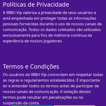
Políticas de Privacidade
A 98Brl Vip valoriza a privacidade de seus usuários e
está empenhada em proteger todas as informações
pessoais fornecidas durante o uso de nossos canais de
comunicação. Todos os dados coletados são utilizados
exclusivamente para fins de melhoria contínua da
experiência de nossos jogadores.
Termos e Condições
Os usuários da 98Brl Vip concordam em respeitar todas
as regras e regulamentos estabelecidos. É importante
ler e entender todos os termos antes de participar de
nossos canais de comunicação. A violação destes
termos pode resultar em penalizações ou na
suspensão da conta.