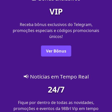
VIP
Receba bônus exclusivos do Telegram,
promoções especiais e códigos promocionais
únicos!
Ver Bônus
📢 Notícias em Tempo Real
24/7
Fique por dentro de todas as novidades,
promoções e eventos da 98Brl Vip em tempo