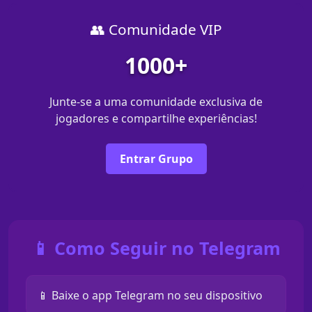
👥 Comunidade VIP
1000+
Junte-se a uma comunidade exclusiva de
jogadores e compartilhe experiências!
Entrar Grupo
📱 Como Seguir no Telegram
📱 Baixe o app Telegram no seu dispositivo